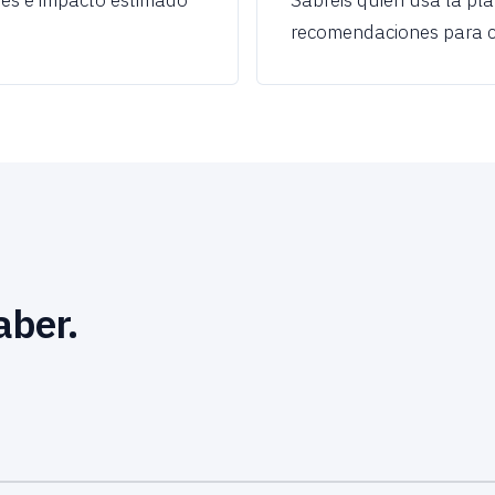
des e impacto estimado
Sabréis quién usa la pla
recomendaciones para ce
aber.