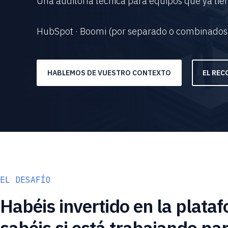
Una auditoría técnica para equipos que ya ti
HubSpot · Boomi (por separado o combinados
HABLEMOS DE VUESTRO CONTEXTO
EL RE
EL DESAFÍO
Habéis invertido en la plata
sabéis si está trabajando pa