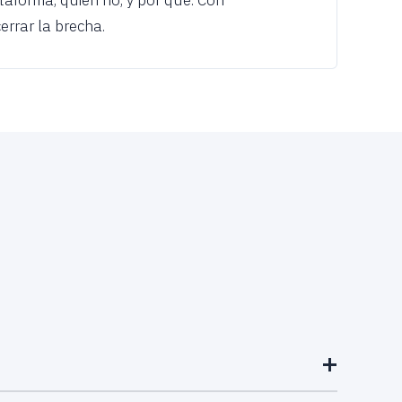
taforma, quién no, y por qué. Con
rrar la brecha.