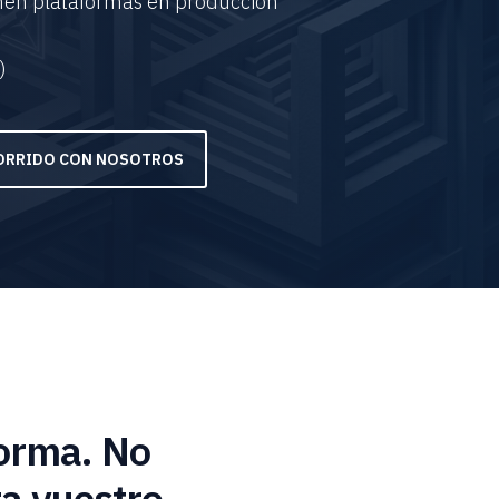
enen plataformas en producción
)
CORRIDO CON NOSOTROS
forma. No
ra vuestro