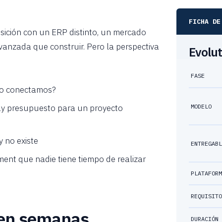
FICHA DE
ición con un ERP distinto, un mercado
vanzada que construir. Pero la perspectiva
Evolut
FASE
 lo conectamos?
MODELO
y presupuesto para un proyecto
y no existe
ENTREGAB
ent que nadie tiene tiempo de realizar
PLATAFOR
REQUISIT
en semanas.
DURACIÓN