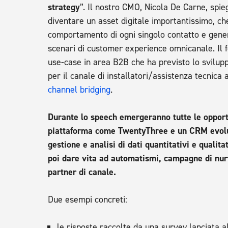
strategy
”. Il nostro CMO, Nicola De Carne, sp
diventare un asset digitale importantissimo, ch
comportamento di ogni singolo contatto e genera
scenari di customer experience omnicanale. Il 
use-case in area B2B che ha previsto lo svilup
per il canale di installatori/assistenza tecnica a
channel bridging
.
Durante lo speech emergeranno tutte le opportu
piattaforma come TwentyThree e un CRM evolu
gestione e analisi di dati quantitativi e qualita
poi dare vita ad automatismi, campagne di nurtu
partner di canale.
Due esempi concreti:
le risposte raccolte da una survey lanciata a