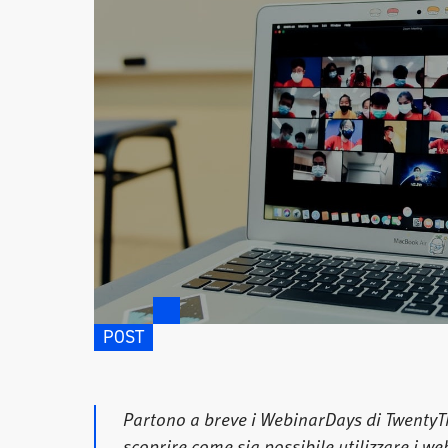
POST
Partono a breve i WebinarDays di TwentyT
scoprire come sia possibile utilizzare i we