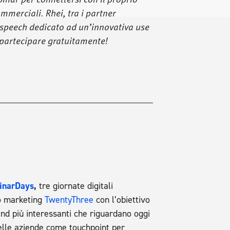
merciali. Rhei, tra i partner
 speech dedicato ad un’innovativa use
r partecipare gratuitamente!
inarDays
,
tre giornate digitali
eo marketing
TwentyThree
con l’obiettivo
nd più interessanti che riguardano oggi
delle aziende come touchpoint per