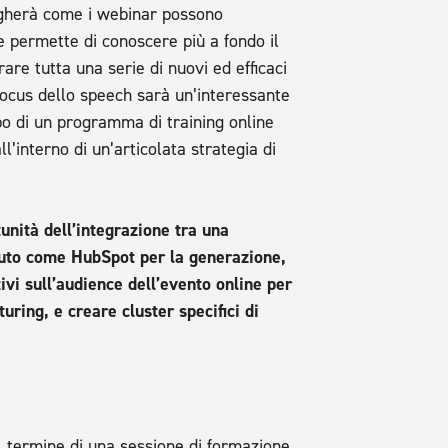
iegherà come i webinar possono
e permette di conoscere più a fondo il
re tutta una serie di nuovi ed efficaci
focus dello speech sarà un’interessante
po di un programma di training online
ll’interno di un’articolata strategia di
nità dell’integrazione tra una
to come HubSpot per la generazione,
tivi sull’audience dell’evento online per
ring, e creare cluster specifici di
l termine di una sessione di formazione